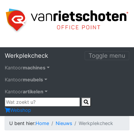
Werkplekcheck
Toggle menu
Kantoor
machines
Kantoor
meubels
Kantoor
artikelen
Webshop
U bent hier:
Home
Nieuws
Werkplekcheck