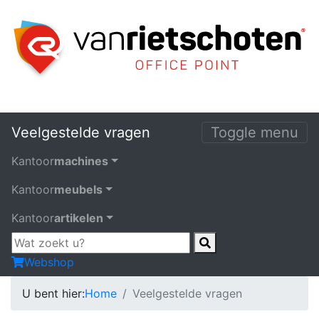
Veelgestelde vragen
Toggle menu
Kantoor
machines
Kantoor
meubels
Kantoor
artikelen
Webshop
U bent hier:
Home
Veelgestelde vragen