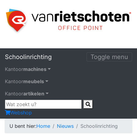
Schoolinrichting
Toggle menu
Kantoor
machines
Kantoor
meubels
Kantoor
artikelen
Webshop
U bent hier:
Home
Nieuws
Schoolinrichting