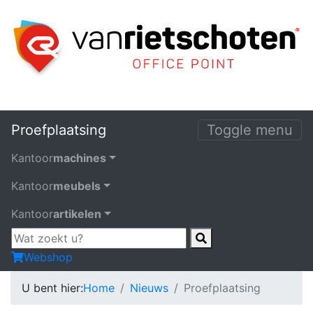
Proefplaatsing
Toggle menu
Kantoor
machines
Kantoor
meubels
Kantoor
artikelen
Webshop
U bent hier:
Home
Nieuws
Proefplaatsing