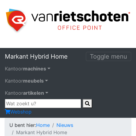
Markant Hybrid Home
Toggle menu
Kantoor
machines
Kantoor
meubels
Kantoor
artikelen
Webshop
U bent hier:
Home
Nieuws
Markant Hybrid Home