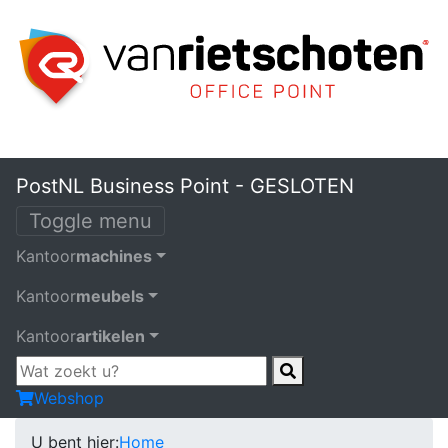
PostNL Business Point - GESLOTEN
Toggle menu
Kantoor
machines
Kantoor
meubels
Kantoor
artikelen
Webshop
U bent hier:
Home