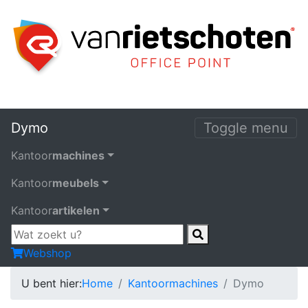
Dymo
Toggle menu
Kantoor
machines
Kantoor
meubels
Kantoor
artikelen
Webshop
U bent hier:
Home
Kantoormachines
Dymo